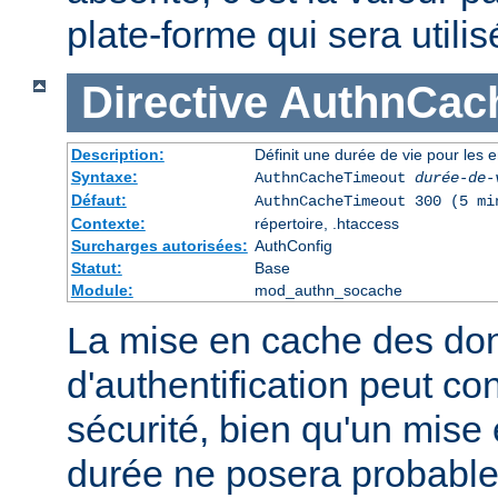
plate-forme qui sera utilis
Directive
AuthnCac
Description:
Définit une durée de vie pour les 
Syntaxe:
AuthnCacheTimeout
durée-de-
Défaut:
AuthnCacheTimeout 300 (5 mi
Contexte:
répertoire, .htaccess
Surcharges autorisées:
AuthConfig
Statut:
Base
Module:
mod_authn_socache
La mise en cache des do
d'authentification peut con
sécurité, bien qu'un mise
durée ne posera probabl