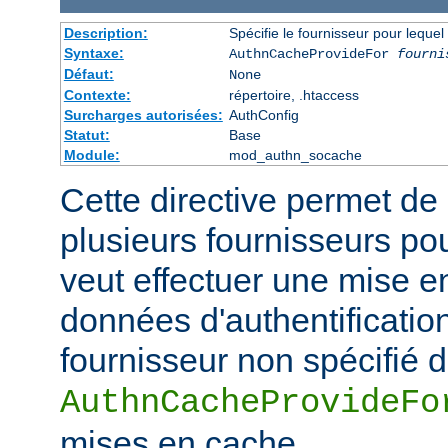
Description:
Spécifie le fournisseur pour leque
Syntaxe:
AuthnCacheProvideFor
fourni
Défaut:
None
Contexte:
répertoire, .htaccess
Surcharges autorisées:
AuthConfig
Statut:
Base
Module:
mod_authn_socache
Cette directive permet de 
plusieurs fournisseurs pou
veut effectuer une mise e
données d'authentificatio
fournisseur non spécifié 
AuthnCacheProvideFo
mises en cache.