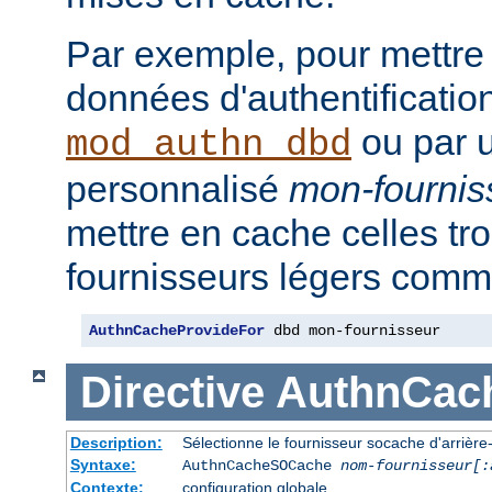
Par exemple, pour mettre
données d'authentificatio
ou par u
mod_authn_dbd
personnalisé
mon-fournis
mettre en cache celles tr
fournisseurs légers comme
AuthnCacheProvideFor
 dbd mon-fournisseur
Directive
AuthnCac
Description:
Sélectionne le fournisseur socache d'arrière-p
Syntaxe:
AuthnCacheSOCache
nom-fournisseur[:
Contexte:
configuration globale