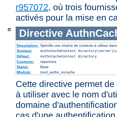
r957072
, où trois fournis
activés pour la mise en c
Directive
AuthnCac
Description:
Spécifie une chaîne de contexte à utiliser dans
Syntaxe:
AuthnCacheContext directory|server|
c
Défaut:
AuthnCacheContext directory
Contexte:
répertoire
Statut:
Base
Module:
mod_authn_socache
Cette directive permet de
à utiliser avec le nom d'uti
domaine d'authentification
cas d'une authentificatio