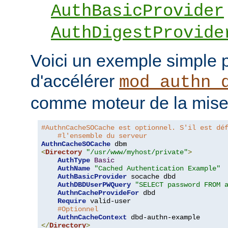
AuthBasicProvider
AuthDigestProvide
Voici un exemple simple 
d'accélérer
mod_authn_
comme moteur de la mise
#AuthnCacheSOCache est optionnel. S'il est dé
#l'ensemble du serveur
AuthnCacheSOCache
<
Directory
"/usr/www/myhost/private"
>
AuthType
Basic
AuthName
"Cached Authentication Example"
AuthBasicProvider
 socache dbd

AuthDBDUserPWQuery
"SELECT password FROM 
AuthnCacheProvideFor
 dbd

Require
 valid-user

#Optionnel
AuthnCacheContext
</
Directory
>