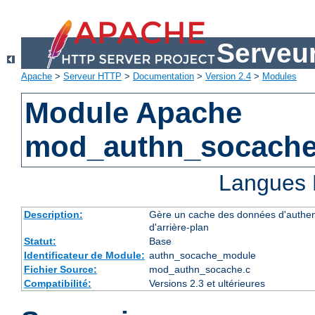
Serveu
Apache
>
Serveur HTTP
>
Documentation
>
Version 2.4
>
Modules
Module Apache
mod_authn_socach
Langues 
Description:
Gère un cache des données d'authent
d'arrière-plan
Statut:
Base
Identificateur de Module:
authn_socache_module
Fichier Source:
mod_authn_socache.c
Compatibilité:
Versions 2.3 et ultérieures