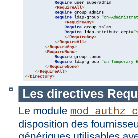
Require
 user superadmin

<
RequireAll
>
Require
 group admins

Require
 ldap-group 
"cn=Administra
<
RequireAny
>
Require
 group sales

Require
 ldap-attribute dept
=
"
</
RequireAny
>
</
RequireAll
>
</
RequireAny
>
<
RequireNone
>
Require
 group temps

Require
 ldap-group 
"cn=Temporary 
</
RequireNone
>
</
RequireAll
>
</
Directory
>
Les directives Requ
Le module
mod_authz_c
disposition des fournisseu
génériques utilisables ave