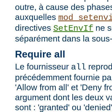
outre, à cause des phases
auxquelles
mod_setenv
directives
ne s
SetEnvIf
séparément dans la sous-
Require all
Le fournisseur
reprodu
all
précédemment fournie par 
'Allow from all' et 'Deny fr
argument dont les deux v
sont : 'granted' ou 'denie