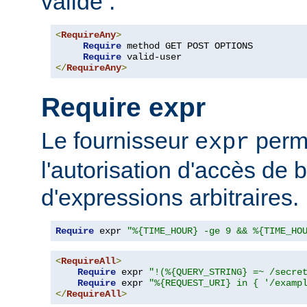
valide :
<
RequireAny
>
Require
 method GET POST OPTIONS

Require
</
RequireAny
>
Require expr
Le fournisseur
perme
expr
l'autorisation d'accès de 
d'expressions arbitraires.
Require
 expr 
"%{TIME_HOUR} -ge 9 && %{TIME_HO
<
RequireAll
>
Require
 expr 
"!(%{QUERY_STRING} =~ /secre
Require
 expr 
"%{REQUEST_URI} in { '/examp
</
RequireAll
>