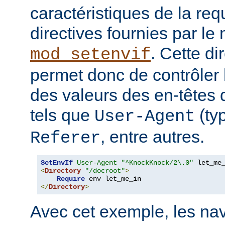
caractéristiques de la requ
directives fournies par le
. Cette di
mod_setenvif
permet donc de contrôler 
des valeurs des en-têtes
tels que
(ty
User-Agent
, entre autres.
Referer
SetEnvIf
User-Agent
"^KnockKnock/2\.0"
<
Directory
"/docroot"
>
Require
</
Directory
>
Avec cet exemple, les nav