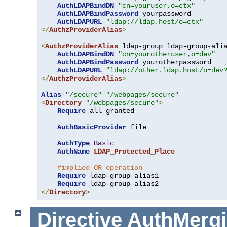
AuthLDAPBindDN
"cn=youruser,o=ctx"
AuthLDAPBindPassword
 yourpassword

AuthLDAPURL
"ldap://ldap.host/o=ctx"
</
AuthzProviderAlias
>
<
AuthzProviderAlias
 ldap-group ldap-group-ali
AuthLDAPBindDN
"cn=yourotheruser,o=dev"
AuthLDAPBindPassword
 yourotherpassword

AuthLDAPURL
"ldap://other.ldap.host/o=dev
</
AuthzProviderAlias
>
Alias
"/secure"
"/webpages/secure"
<
Directory
"/webpages/secure"
>
Require
 all granted

AuthBasicProvider
 file

AuthType
Basic
AuthName
LDAP_Protected_Place
#implied OR operation
Require
 ldap-group-alias1

Require
</
Directory
>
Directive
AuthMerg