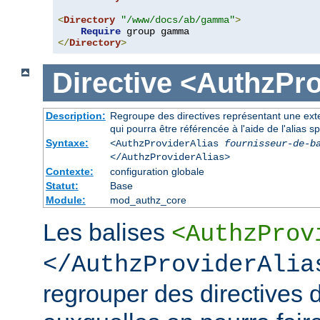
<
Directory
"/www/docs/ab/gamma"
>
Require
</
Directory
>
Directive
<AuthzPro
Description:
Regroupe des directives représentant une exte
qui pourra être référencée à l'aide de l'alias sp
Syntaxe:
<AuthzProviderAlias
fournisseur-de-b
</AuthzProviderAlias>
Contexte:
configuration globale
Statut:
Base
Module:
mod_authz_core
Les balises
<AuthzProv
</AuthzProviderAlia
regrouper des directives d