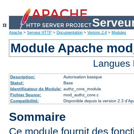
Serveu
Apache
>
Serveur HTTP
>
Documentation
>
Version 2.4
>
Modules
Module Apache mod
Langues 
Description:
Autorisation basique
Statut:
Base
Identificateur de Module:
authz_core_module
Fichier Source:
mod_authz_core.c
Compatibilité:
Disponible depuis la version 2.3 d'
Sommaire
Ce module fournit des fonct