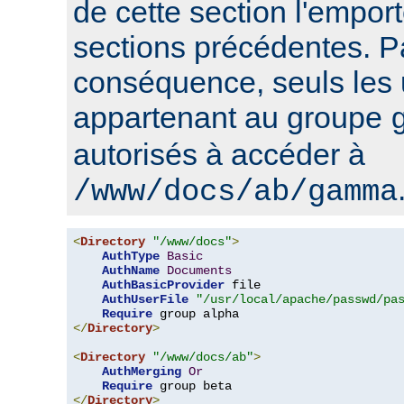
de cette section l'emport
sections précédentes. P
conséquence, seuls les u
appartenant au groupe
autorisés à accéder à
/www/docs/ab/gamma
<
Directory
"/www/docs"
>
AuthType
Basic
AuthName
Documents
AuthBasicProvider
 file

AuthUserFile
"/usr/local/apache/passwd/pa
Require
</
Directory
>
<
Directory
"/www/docs/ab"
>
AuthMerging
Or
Require
</
Directory
>