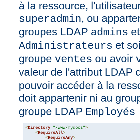
à la ressource, l'utilisateur
, ou apparte
superadmin
groupes LDAP
et
admins
et soi
Administrateurs
groupe
ou avoir
ventes
valeur de l'attribut LDAP
pouvoir accéder à la ressou
doit appartenir ni au gro
groupe LDAP
Employés
<
Directory
"/www/mydocs"
>
<
RequireAll
>
<
RequireAny
>