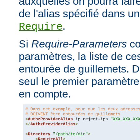
auxquelles on pourra faire
de l'alias spécifié dans un
.
Require
Si
Require-Parameters
co
paramètres, la liste de ces
entourée de guillemets. D
seul le premier paramètre 
en compte.
# Dans cet exemple, pour que les deux adresse
# DOIVENT être entourées de guillemets
<
AuthzProviderAlias
 ip reject-ips 
"XXX.XXX.XX
</
AuthzProviderAlias
>
<
Directory
"/path/to/dir"
>
<
RequireAll
>