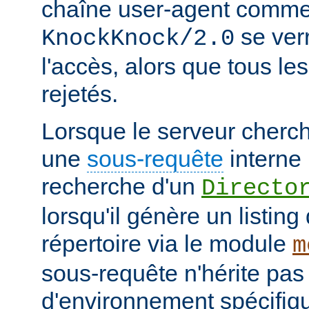
chaîne user-agent comme
se verr
KnockKnock/2.0
l'accès, alors que tous le
rejetés.
Lorsque le serveur cherc
une
sous-requête
interne 
recherche d'un
Directo
lorsqu'il génère un listin
répertoire via le module
m
sous-requête n'hérite pas
d'environnement spécifiqu