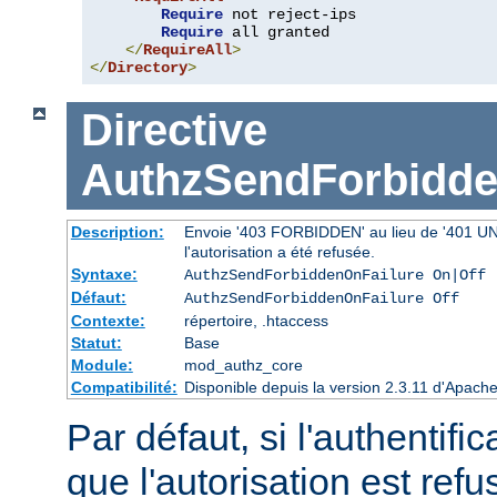
Require
 not reject-ips

Require
 all granted

</
RequireAll
>
</
Directory
>
Directive
AuthzSendForbidde
Description:
Envoie '403 FORBIDDEN' au lieu de '401 UNAU
l'autorisation a été refusée.
Syntaxe:
AuthzSendForbiddenOnFailure On|Off
Défaut:
AuthzSendForbiddenOnFailure Off
Contexte:
répertoire, .htaccess
Statut:
Base
Module:
mod_authz_core
Compatibilité:
Disponible depuis la version 2.3.11 d'Apac
Par défaut, si l'authentific
que l'autorisation est r